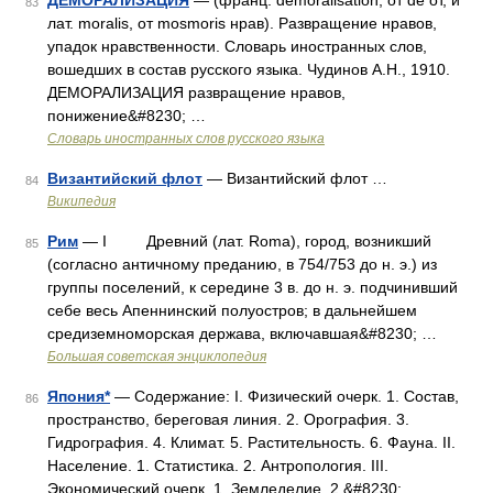
ДЕМОРАЛИЗАЦИЯ
— (франц. demoralisation, от de от, и
83
лат. moralis, от mosmoris нрав). Развращение нравов,
упадок нравственности. Словарь иностранных слов,
вошедших в состав русского языка. Чудинов А.Н., 1910.
ДЕМОРАЛИЗАЦИЯ развращение нравов,
понижение&#8230; …
Словарь иностранных слов русского языка
Византийский флот
— Византийский флот …
84
Википедия
Рим
— I Древний (лат. Roma), город, возникший
85
(согласно античному преданию, в 754/753 до н. э.) из
группы поселений, к середине 3 в. до н. э. подчинивший
себе весь Апеннинский полуостров; в дальнейшем
средиземноморская держава, включавшая&#8230; …
Большая советская энциклопедия
Япония*
— Содержание: I. Физический очерк. 1. Состав,
86
пространство, береговая линия. 2. Орография. 3.
Гидрография. 4. Климат. 5. Растительность. 6. Фауна. II.
Население. 1. Статистика. 2. Антропология. III.
Экономический очерк. 1. Земледелие. 2.&#8230; …