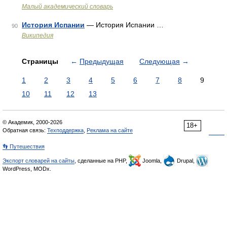
Малый академический словарь
История Испании
— История Испании …
90
Википедия
Страницы
←
Предыдущая
Следующая
→
1
2
3
4
5
6
7
8
9
10
11
12
13
© Академик, 2000-2026
18+
Обратная связь:
Техподдержка
,
Реклама на сайте
👣 Путешествия
Экспорт словарей на сайты
, сделанные на PHP,
Joomla,
Drupal,
WordPress, MODx.