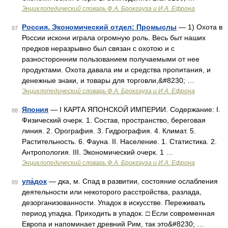
Энциклопедический словарь Ф.А. Брокгауза и И.А. Ефрона
Россия. Экономический отдел: Промыслы
— 1) Охота в
87
России искони играла огромную роль. Весь быт наших
предков неразрывно был связан с охотою и с
разносторонним пользованием получаемыми от нее
продуктами. Охота давала им и средства пропитания, и
денежные знаки, и товары для торговли,&#8230; …
Энциклопедический словарь Ф.А. Брокгауза и И.А. Ефрона
Япония
— I КАРТА ЯПОНСКОЙ ИМПЕРИИ. Содержание: I.
88
Физический очерк. 1. Состав, пространство, береговая
линия. 2. Орография. 3. Гидрография. 4. Климат. 5.
Растительность. 6. Фауна. II. Население. 1. Статистика. 2.
Антропология. III. Экономический очерк. 1 …
Энциклопедический словарь Ф.А. Брокгауза и И.А. Ефрона
упа́док
— дка, м. Спад в развитии, состояние ослабления
89
деятельности или некоторого расстройства, разлада,
дезорганизованности. Упадок в искусстве. Переживать
период упадка. Приходить в упадок. □ Если современная
Европа и напоминает древний Рим, так это&#8230; …