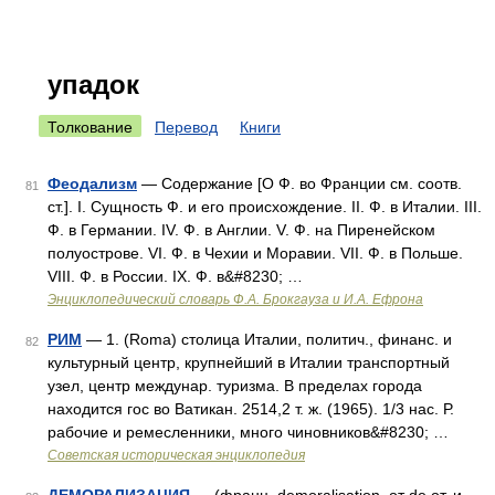
упадок
Толкование
Перевод
Книги
Феодализм
— Содержание [О Ф. во Франции см. соотв.
81
ст.]. I. Сущность Ф. и его происхождение. II. Ф. в Италии. III.
Ф. в Германии. IV. Ф. в Англии. V. Ф. на Пиренейском
полуострове. VI. Ф. в Чехии и Моравии. VII. Ф. в Польше.
VIII. Ф. в России. IX. Ф. в&#8230; …
Энциклопедический словарь Ф.А. Брокгауза и И.А. Ефрона
РИМ
— 1. (Roma) столица Италии, политич., финанс. и
82
культурный центр, крупнейший в Италии транспортный
узел, центр междунар. туризма. В пределах города
находится гос во Ватикан. 2514,2 т. ж. (1965). 1/3 нас. Р.
рабочие и ремесленники, много чиновников&#8230; …
Советская историческая энциклопедия